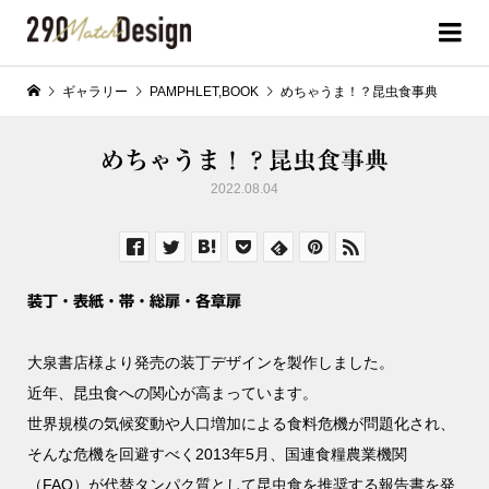
ギャラリー
PAMPHLET,BOOK
めちゃうま！？昆虫食事典
めちゃうま！？昆虫食事典
2022.08.04
装丁・表紙・帯・総扉・各章扉
大泉書店様より発売の装丁デザインを製作しました。
近年、昆虫食への関心が高まっています。
世界規模の気候変動や人口増加による食料危機が問題化され、
そんな危機を回避すべく2013年5月、国連食糧農業機関
（FAO）が代替タンパク質として昆虫食を推奨する報告書を発