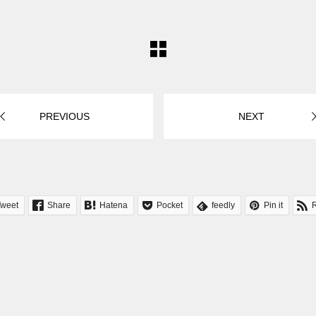
PREVIOUS
NEXT
Tweet
Share
Hatena
Pocket
feedly
Pin it