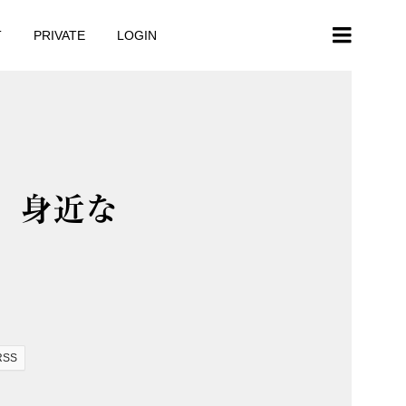
T
PRIVATE
LOGIN
 身近な
RSS